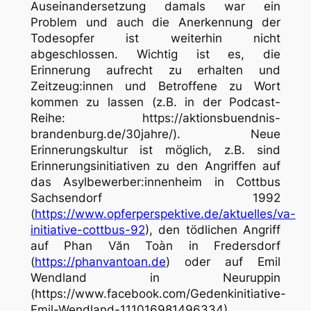
Auseinandersetzung damals war ein
Problem und auch die Anerkennung der
Todesopfer ist weiterhin nicht
abgeschlossen. Wichtig ist es, die
Erinnerung aufrecht zu erhalten und
Zeitzeug:innen und Betroffene zu Wort
kommen zu lassen (z.B. in der Podcast-
Reihe: https://aktionsbuendnis-
brandenburg.de/30jahre/). Neue
Erinnerungskultur ist möglich, z.B. sind
Erinnerungsinitiativen zu den Angriffen auf
das Asylbewerber:innenheim in Cottbus
Sachsendorf 1992
(
https://www.opferperspektive.de/aktuelles/va-
initiative-cottbus-92
), den tödlichen Angriff
auf Phan Văn Toàn in Fredersdorf
(
https://phanvantoan.de
) oder auf Emil
Wendland in Neuruppin
(https://www.facebook.com/Gedenkinitiative-
Emil-Wendland-111016981496334)